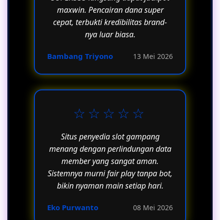
maxwin. Pencairan dana super
cepat, terbukti kredibilitas brand-
nya luar biasa.
Bambang Triyono
13 Mei 2026
☆☆☆☆☆
Situs penyedia slot gampang
menang dengan perlindungan data
member yang sangat aman.
Sistemnya murni fair play tanpa bot,
bikin nyaman main setiap hari.
Eko Purwanto
08 Mei 2026