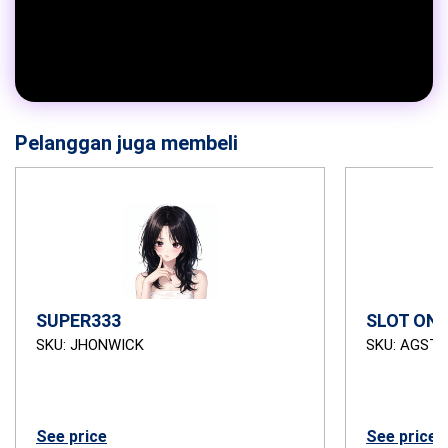
Pelanggan juga membeli
SUPER333
SLOT ONL
SKU: JHONWICK
SKU: AGSTB
See price
See price