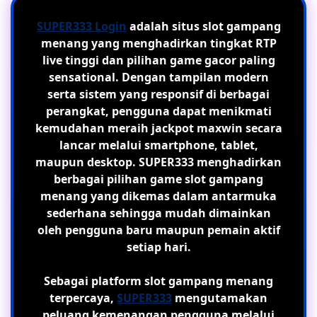
SUPER333 Login
adalah situs slot gampang
menang yang menghadirkan tingkat RTP
live tinggi dan pilihan game gacor paling
sensational. Dengan tampilan modern
serta sistem yang responsif di berbagai
perangkat, pengguna dapat menikmati
kemudahan meraih jackpot maxwin secara
lancar melalui smartphone, tablet,
maupun desktop. SUPER333 menghadirkan
berbagai pilihan game slot gampang
menang yang dikemas dalam antarmuka
sederhana sehingga mudah dimainkan
oleh pengguna baru maupun pemain aktif
setiap hari.
Sebagai platform slot gampang menang
terpercaya,
SUPER333
mengutamakan
peluang kemenangan pengguna melalui