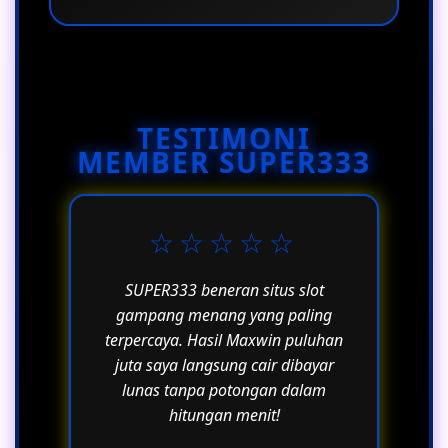
menang secara lancar melalui
smartphone, tablet, maupun desktop
Keunggulan utama SUPER333 adalah
kapan saja dan di mana saja.
tingkat kemenangan (winrate) yang
sangat tinggi di setiap game slot
gampang menang, jaminan
TESTIMONI
pembayaran 100% amanah, serta
MEMBER SUPER333
layanan CS profesional 24 jam.
☆☆☆☆☆
SUPER333 beneran situs slot
gampang menang yang paling
terpercaya. Hasil Maxwin puluhan
juta saya langsung cair dibayar
lunas tanpa potongan dalam
hitungan menit!