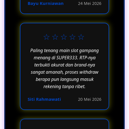
Bayu Kurniawan
24 Mei 2026
☆☆☆☆☆
Paling tenang main slot gampang
menang di SUPER333. RTP-nya
terbukti akurat dan brand-nya
sangat amanah, proses withdraw
berapa pun langsung masuk
rekening tanpa ribet.
Siti Rahmawati
20 Mei 2026