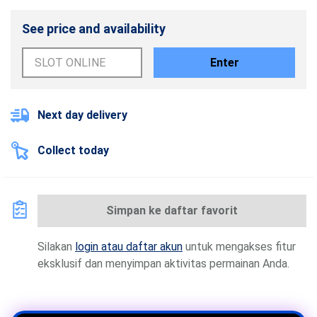
See price and availability
Enter
Next day delivery
Collect today
Simpan ke daftar favorit
Silakan
login atau daftar akun
untuk mengakses fitur
eksklusif dan menyimpan aktivitas permainan Anda.