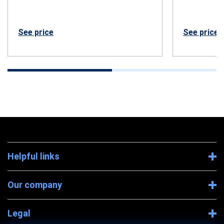
See price
See price
Helpful links
Our company
Legal