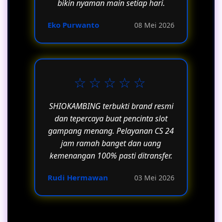
bikin nyaman main setiap hari.
Eko Purwanto
08 Mei 2026
☆☆☆☆☆
SHIOKAMBING terbukti brand resmi
dan tepercaya buat pencinta slot
gampang menang. Pelayanan CS 24
jam ramah banget dan uang
kemenangan 100% pasti ditransfer.
Rudi Hermawan
03 Mei 2026