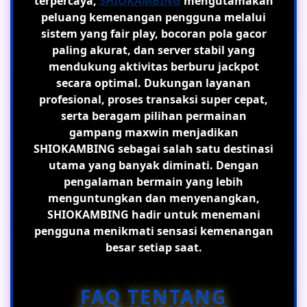
terpercaya,
SHIOKAMBING
mengutamakan
peluang kemenangan pengguna melalui
sistem yang fair play, bocoran pola gacor
paling akurat, dan server stabil yang
mendukung aktivitas berburu jackpot
secara optimal. Dukungan layanan
profesional, proses transaksi super cepat,
serta beragam pilihan permainan
gampang maxwin menjadikan
SHIOKAMBING sebagai salah satu destinasi
utama yang banyak diminati. Dengan
pengalaman bermain yang lebih
menguntungkan dan menyenangkan,
SHIOKAMBING hadir untuk menemani
pengguna menikmati sensasi kemenangan
besar setiap saat.
FAQ TENTANG