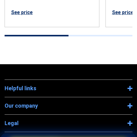
See price
See price
Helpful links
Our company
Legal