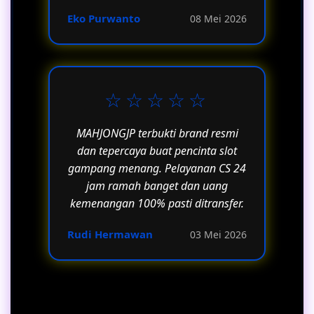
Eko Purwanto
08 Mei 2026
☆☆☆☆☆
MAHJONGJP terbukti brand resmi
dan tepercaya buat pencinta slot
gampang menang. Pelayanan CS 24
jam ramah banget dan uang
kemenangan 100% pasti ditransfer.
Rudi Hermawan
03 Mei 2026