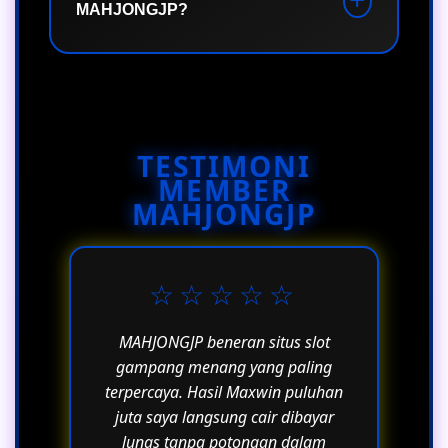
MAHJONGJP?
menikmati game slot gampang
menang secara lancar melalui
smartphone, tablet, maupun desktop
Keunggulan utama MAHJONGJP adalah
kapan saja dan di mana saja.
tingkat kemenangan (winrate) yang
sangat tinggi di setiap game slot
gampang menang, jaminan
TESTIMONI
pembayaran 100% amanah, serta
MEMBER
layanan CS profesional 24 jam.
MAHJONGJP
☆☆☆☆☆
MAHJONGJP beneran situs slot
gampang menang yang paling
terpercaya. Hasil Maxwin puluhan
juta saya langsung cair dibayar
lunas tanpa potongan dalam