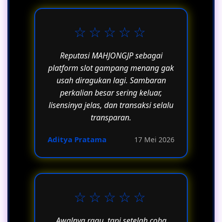
☆☆☆☆☆
Reputasi MAHJONGJP sebagai
platform slot gampang menang gak
usah diragukan lagi. Sambaran
perkalian besar sering keluar,
lisensinya jelas, dan transaksi selalu
transparan.
Aditya Pratama
17 Mei 2026
☆☆☆☆☆
Awalnya ragu, tapi setelah coba