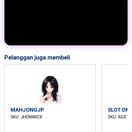
Pelanggan juga membeli
MAHJONGJP
SLOT ONL
SKU: JHONWICK
SKU: AGSTB