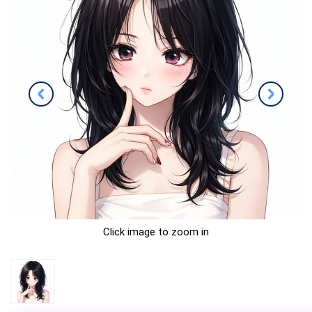
Click image to zoom in