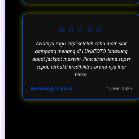
☆☆☆☆☆
Awalnya ragu, tapi setelah coba main slot
gampang menang di LUNATOTO langsung
dapat jackpot maxwin. Pencairan dana super
cepat, terbukti kredibilitas brand-nya luar
biasa.
Bambang Triyono
13 Mei 2026