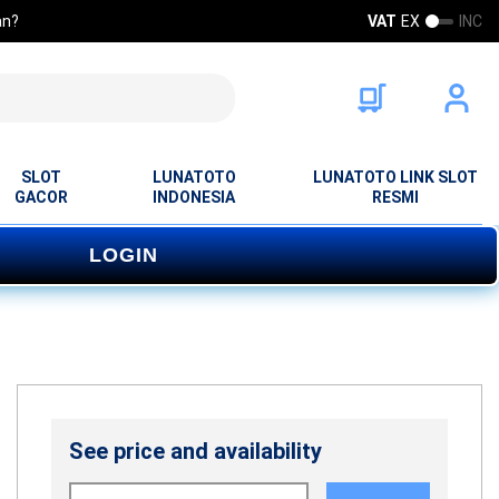
an?
VAT
EX
INC
SLOT
LUNATOTO
LUNATOTO LINK SLOT
GACOR
INDONESIA
RESMI
LOGIN
See price and availability