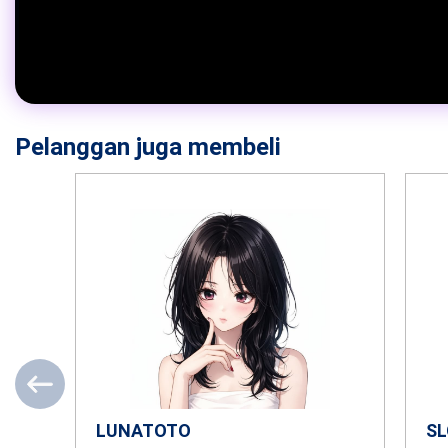
Pelanggan juga membeli
evious
LUNATOTO
SL