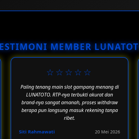
menangan (winrate) yang sangat tinggi di setiap game 
amanah, serta layanan CS profesional 24 jam.
ESTIMONI MEMBER LUNATO
☆☆☆☆☆
Paling tenang main slot gampang menang di
LUNATOTO. RTP-nya terbukti akurat dan
brand-nya sangat amanah, proses withdraw
berapa pun langsung masuk rekening tanpa
ribet.
Siti Rahmawati
20 Mei 2026