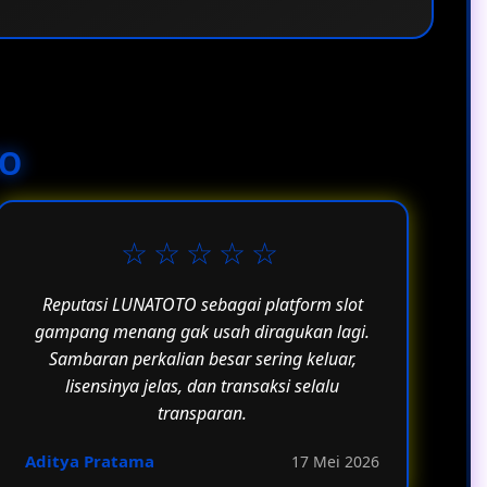
slot gampang menang, jaminan pembayaran 100%
TO
☆☆☆☆☆
Reputasi LUNATOTO sebagai platform slot
gampang menang gak usah diragukan lagi.
Sambaran perkalian besar sering keluar,
lisensinya jelas, dan transaksi selalu
transparan.
Aditya Pratama
17 Mei 2026