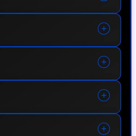
ame slot gacor dengan peluang maxwin tinggi,
e RTP tinggi, jaminan bayar lunas 100%, serta
perti Pragmatic Play dan PG Soft, lengkap
win.
ra lancar melalui smartphone, tablet, maupun